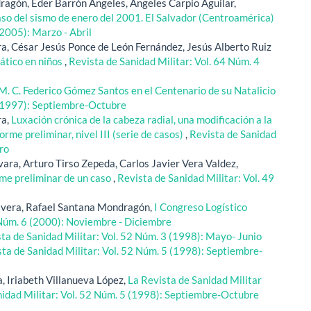
agón, Eder Barrón Ángeles, Ángeles Carpio Aguilar,
so del sismo de enero del 2001. El Salvador (Centroamérica)
(2005): Marzo - Abril
a, César Jesús Ponce de León Fernández, Jesús Alberto Ruiz
ático en niños
,
Revista de Sanidad Militar: Vol. 64 Núm. 4
M. C. Federico Gómez Santos en el Centenario de su Natalicio
 (1997): Septiembre-Octubre
ra,
Luxación crónica de la cabeza radial, una modificación a la
orme preliminar, nivel III (serie de casos)
,
Revista de Sanidad
ero
ra, Arturo Tirso Zepeda, Carlos Javier Vera Valdez,
orme preliminar de un caso
,
Revista de Sanidad Militar: Vol. 49
avera, Rafael Santana Mondragón,
I Congreso Logístico
 Núm. 6 (2000): Noviembre - Diciembre
ta de Sanidad Militar: Vol. 52 Núm. 3 (1998): Mayo- Junio
ta de Sanidad Militar: Vol. 52 Núm. 5 (1998): Septiembre-
, Iriabeth Villanueva López,
La Revista de Sanidad Militar
nidad Militar: Vol. 52 Núm. 5 (1998): Septiembre-Octubre