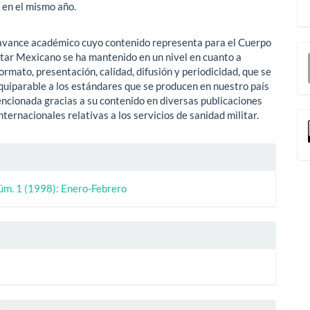
en el mismo año.
avance académico cuyo contenido representa para el Cuerpo
E
tar Mexicano se ha mantenido en un nivel en cuanto a
u
ormato, presentación, calidad, difusión y periodicidad, que se
quiparable a los estándares que se producen en nuestro país
a
encionada gracias a su contenido en diversas publicaciones
nternacionales relativas a los servicios de sanidad militar.
les
úm. 1 (1998): Enero-Febrero
ulo