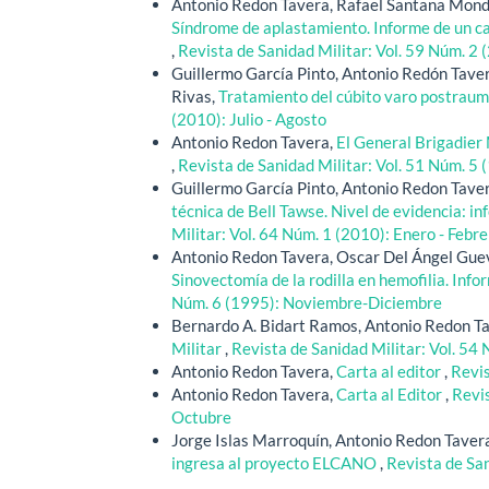
Antonio Redon Tavera, Rafael Santana Mondr
Síndrome de aplastamiento. Informe de un ca
,
Revista de Sanidad Militar: Vol. 59 Núm. 2 
Guillermo García Pinto, Antonio Redón Taver
Rivas,
Tratamiento del cúbito varo postraum
(2010): Julio - Agosto
Antonio Redon Tavera,
El General Brigadier 
,
Revista de Sanidad Militar: Vol. 51 Núm. 5
Guillermo García Pinto, Antonio Redon Tave
técnica de Bell Tawse. Nivel de evidencia: inf
Militar: Vol. 64 Núm. 1 (2010): Enero - Febr
Antonio Redon Tavera, Oscar Del Ángel Gueva
Sinovectomía de la rodilla en hemofilia. Inf
Núm. 6 (1995): Noviembre-Diciembre
Bernardo A. Bidart Ramos, Antonio Redon T
Militar
,
Revista de Sanidad Militar: Vol. 54
Antonio Redon Tavera,
Carta al editor
,
Revis
Antonio Redon Tavera,
Carta al Editor
,
Revis
Octubre
Jorge Islas Marroquín, Antonio Redon Tavera
ingresa al proyecto ELCANO
,
Revista de Sa