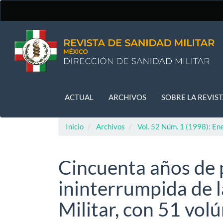
Navegación
principal
Contenido
principal
Barra
lateral
ACTUAL
ARCHIVOS
SOBRE LA REVIS
Inicio
Archivos
Vol. 52 Núm. 1 (1998): En
Cincuenta años de 
ininterrumpida de l
Militar, con 51 vol