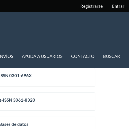
Registrarse
Entrar
ENVÍOS
AYUDA A USUARIOS
CONTACTO
BUSCAR
issn
ISSN 0301-696X
eissn
e-ISSN 3061-8320
base
Bases de datos