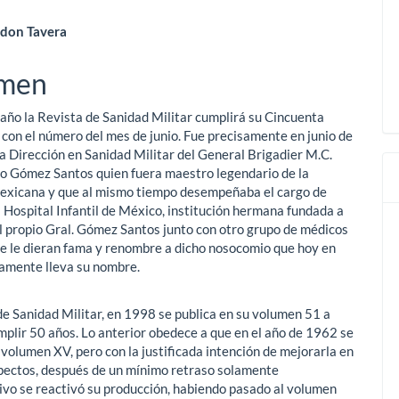
enido
don Tavera
ipal
men
 año la Revista de Sanidad Militar cumplirá su Cincuenta
ulo
 con el número del mes de junio. Fue precisamente en junio de
la Dirección en Sanidad Militar del General Brigadier M.C.
o Gómez Santos quien fuera maestro legendario de la
exicana y que al mismo tiempo desempeñaba el cargo de
l Hospital Infantil de México, institución hermana fundada a
el propio Gral. Gómez Santos junto con otro grupo de médicos
ue le dieran fama y renombre a dicho nosocomio que hoy en
amente lleva su nombre.
de Sanidad Militar, en 1998 se publica en su volumen 51 a
mplir 50 años. Lo anterior obedece a que en el año de 1962 se
l volumen XV, pero con la justificada intención de mejorarla en
pectos, después de un mínimo retraso solamente
ivo se reactivó su producción, habiendo pasado al volumen