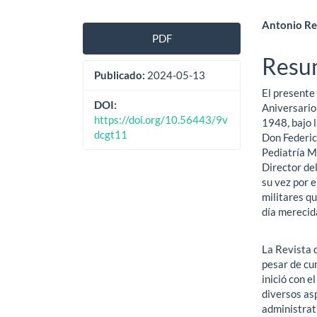
Barra
Cont
Antonio Re
PDF
lateral
princ
Resu
del
del
Publicado:
2024-05-13
El presente
artículo
artíc
DOI:
Aniversario
https://doi.org/10.56443/9v
1948, bajo 
dcgt11
Don Federic
Pediatría M
Director de
su vez por 
militares q
día merecid
La Revista 
pesar de cu
inició con e
diversos as
administrat