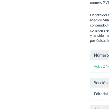
número XVI 
Dentro del 
Médico Mili
contenido, f
considera e
y ha sido m
periódicas i
Detal
Número
del
Vol. 52 N
artíc
Sección
Editorial