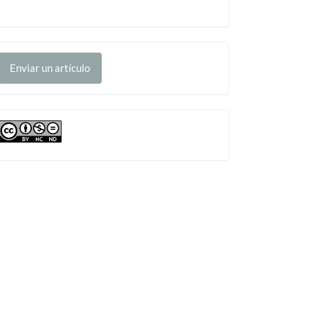
nviar
Enviar un artículo
n
rtículo
cc