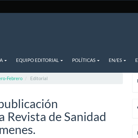
TA
EQUIPO EDITORIAL
POLÍTICAS
EN/ES
ero-Febrero
Editorial
publicación
a Revista de Sanidad
úmenes.