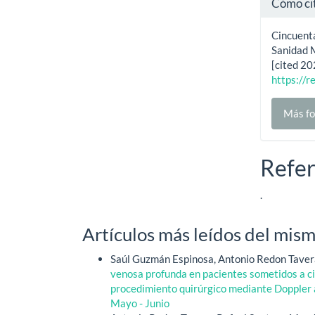
Cómo ci
Cincuenta
Sanidad 
[cited 20
https://r
Más fo
Refer
.
Artículos más leídos del mism
Saúl Guzmán Espinosa, Antonio Redon Tavera
venosa profunda en pacientes sometidos a ci
procedimiento quirúrgico mediante Doppler a
Mayo - Junio