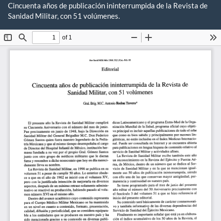
Volver
Cincuenta años de publicación ininterrumpida de la Revista de
a
Sanidad Militar, con 51 volúmenes.
De
los
De
detalles
P
del
artículo