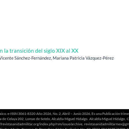
n la transición del siglo XIX al XX
Vicente Sánchez-Fernández, Mariana Patricia Vázquez-Pérez
xico. e-ISSN 3061-8320 Año 2026, No. 2, Abril – Junio 2026, Es una Publicación trimest
la de Celaya 202, Lomas de Sotelo, Alcaldía Miguel Hidalgo. Alcaldía Miguel Hidalgo,
/revistasanidadmilitar.org/index.php/rsm/issue/archive, revistasanidadmilitarmex@gm