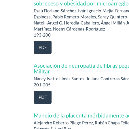
sobrepeso y obesidad por microarreglo
Esaú Floriano-Sánchez, Iván Ignacio-Mejía, Ferna
Espinoza, Pablo Romero-Morelos, Saray Quintero-
Natoli, Ángel G. Heredia-Caballero, Ángel Millán-
Martínez, Noemí Cárdenas-Rodríguez
193-200
PDF
Asociación de neuropatía de fibras pequ
Militar
Nancy Ivette Limas Santos, Juliana Contreras Sán
201-205
PDF
Manejo de la placenta mórbidamente 
Alejandro Roberto Pliego Pérez, Rubén Chapa Télle
Eduardo S. Neri Ruz