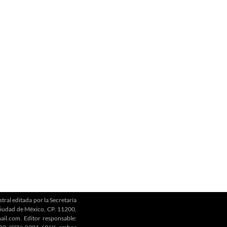
ral editada por la Secretaría
 Ciudad de México, CP. 11200,
ail.com. Editor responsable: