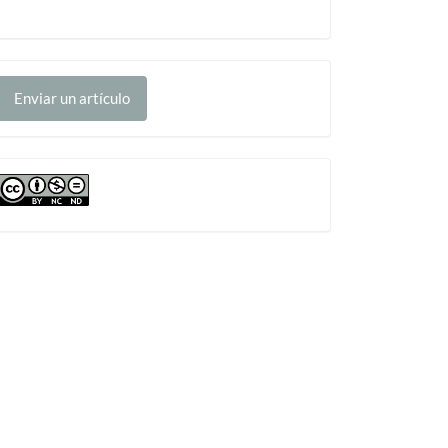
nviar
Enviar un artículo
n
rtículo
cc