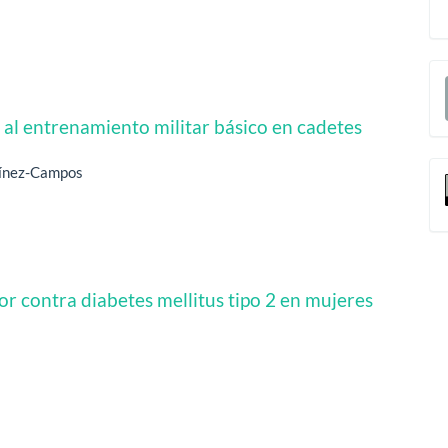
E
u
al entrenamiento militar básico en cadetes
a
tínez-Campos
r contra diabetes mellitus tipo 2 en mujeres