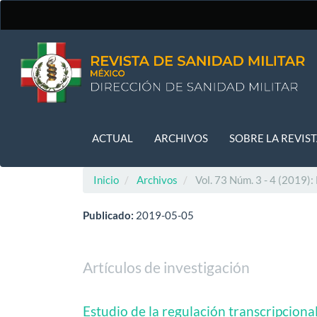
Navegación
principal
Contenido
principal
Barra
lateral
ACTUAL
ARCHIVOS
SOBRE LA REVIS
Inicio
Archivos
Vol. 73 Núm. 3 - 4 (2019):
Publicado:
2019-05-05
Artículos de investigación
Estudio de la regulación transcripcion