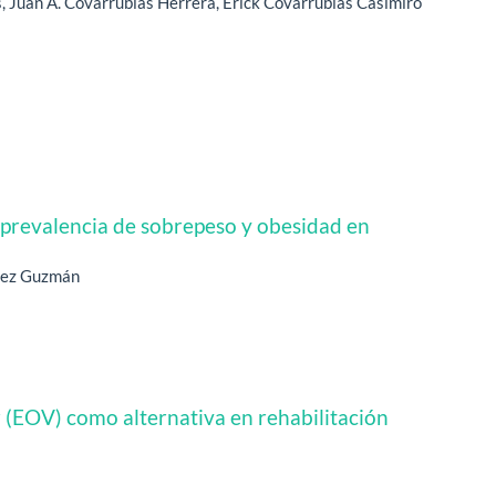
, Juan A. Covarrubias Herrera, Erick Covarrubias Casimiro
a prevalencia de sobrepeso y obesidad en
quez Guzmán
 (EOV) como alternativa en rehabilitación