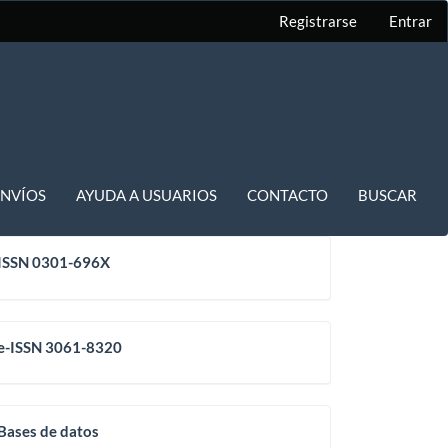
Registrarse
Entrar
ENVÍOS
AYUDA A USUARIOS
CONTACTO
BUSCAR
issn
ISSN 0301-696X
eissn
e-ISSN 3061-8320
base
Bases de datos