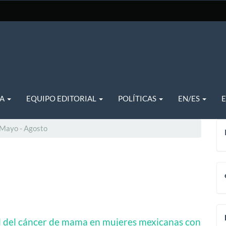
TA
EQUIPO EDITORIAL
POLÍTICAS
EN/ES
 Mayo - Agosto
al del cáncer de mama en mujeres mexicanas con