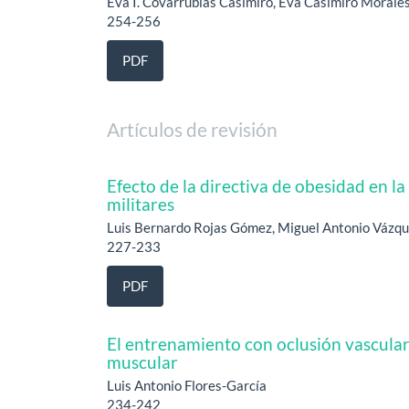
Eva I. Covarrubias Casimiro, Eva Casimiro Morales
254-256
PDF
Artículos de revisión
Efecto de la directiva de obesidad en l
militares
Luis Bernardo Rojas Gómez, Miguel Antonio Váz
227-233
PDF
El entrenamiento con oclusión vascular
muscular
Luis Antonio Flores-García
234-242