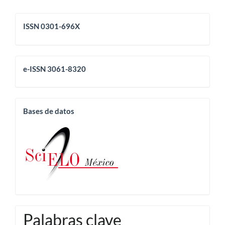
issn
ISSN 0301-696X
eissn
e-ISSN 3061-8320
base
Bases de datos
Palabras clave