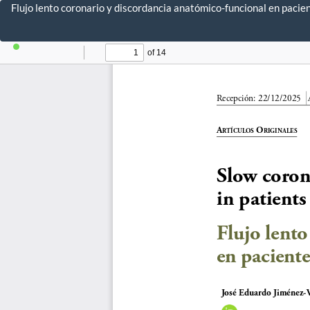
Volver
Flujo lento coronario y discordancia anatómico-funcional en paci
a
los
detalles
del
artículo