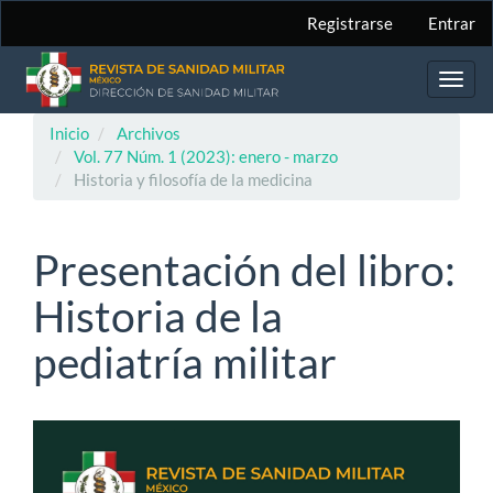
Navegación
Registrarse
Entrar
principal
Contenido
principal
Toggl
Barra
navig
lateral
Inicio
Archivos
Vol. 77 Núm. 1 (2023): enero - marzo
Historia y filosofía de la medicina
Presentación del libro:
Historia de la
pediatría militar
Barra
lateral