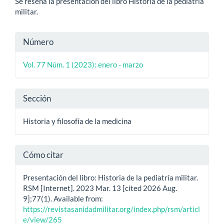
Se reseña la presentación del libro Historia de la pediatría
militar.
Detalles
Número
del
Vol. 77 Núm. 1 (2023): enero - marzo
artículo
Sección
Historia y filosofía de la medicina
Cómo citar
Presentación del libro: Historia de la pediatría militar.
RSM [Internet]. 2023 Mar. 13 [cited 2026 Aug.
9];77(1). Available from:
https://revistasanidadmilitar.org/index.php/rsm/articl
e/view/265