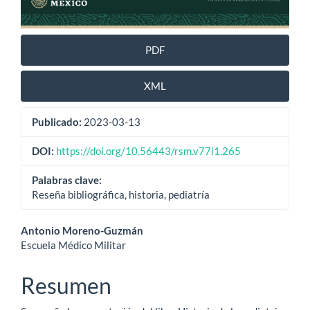
PDF
XML
Publicado:
2023-03-13
DOI:
https://doi.org/10.56443/rsm.v77i1.265
Palabras clave:
Reseña bibliográfica, historia, pediatría
Contenido
Antonio Moreno-Guzmán
Escuela Médico Militar
principal
del
Resumen
artículo