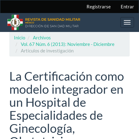
Navegación
Registrarse
Entrar
principal
Contenido
principal
Toggl
Barra
navig
lateral
Inicio
Archivos
Vol. 67 Núm. 6 (2013): Noviembre - Diciembre
Artículos de investigación
La Certificación como
modelo integrador en
un Hospital de
Especialidades de
Ginecología,