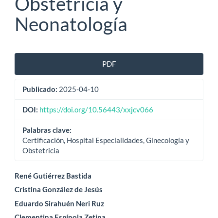
Obstetricia y
Neonatología
Barra
PDF
lateral
Publicado:
2025-04-10
del
artículo
DOI:
https://doi.org/10.56443/xxjcv066
Palabras clave:
Certificación, Hospital Especialidades, Ginecología y
Obstetricia
Contenido
René Gutiérrez Bastida
Cristina González de Jesús
principal
Eduardo Sirahuén Neri Ruz
del
Clementina Espínola Zetina