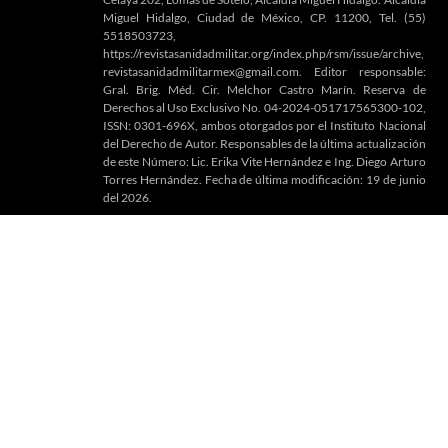
Miguel Hidalgo, Ciudad de México, CP. 11200, Tel. (55)
5518503723,
https://revistasanidadmilitar.org/index.php/rsm/issue/archive,
revistasanidadmilitarmex@gmail.com. Editor responsable:
Gral. Brig. Méd. Cir. Melchor Castro Marín. Reserva de
Derechos al Uso Exclusivo No. 04-2024-051717565300-102,
ISSN: 0301-696X, ambos otorgados por el Instituto Nacional
del Derecho de Autor. Responsables de la última actualización
de este Número: Lic. Erika Vite Hernández e Ing. Diego Arturo
Torres Hernández. Fecha de última modificación: 19 de junio
del 2026.