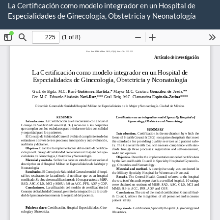
Volver
La Certificación como modelo integrador en un Hospital de
a
Especialidades de Ginecología, Obstetricia y Neonatología
De
los
De
detalles
P
del
artículo