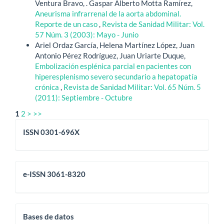
Ventura Bravo, . Gaspar Alberto Motta Ramírez,
Aneurisma infrarrenal de la aorta abdominal.
Reporte de un caso
,
Revista de Sanidad Militar: Vol.
57 Núm. 3 (2003): Mayo - Junio
Ariel Ordaz García, Helena Martínez López, Juan
Antonio Pérez Rodríguez, Juan Uriarte Duque,
Embolización esplénica parcial en pacientes con
hiperesplenismo severo secundario a hepatopatía
crónica
,
Revista de Sanidad Militar: Vol. 65 Núm. 5
(2011): Septiembre - Octubre
1
2
>
>>
issn
ISSN 0301-696X
eissn
e-ISSN 3061-8320
base
Bases de datos