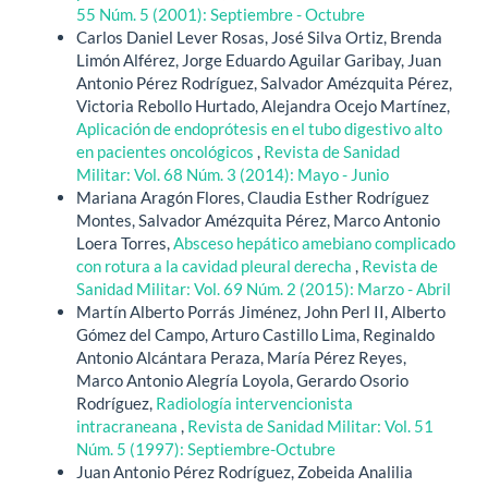
55 Núm. 5 (2001): Septiembre - Octubre
Carlos Daniel Lever Rosas, José Silva Ortiz, Brenda
Limón Alférez, Jorge Eduardo Aguilar Garibay, Juan
Antonio Pérez Rodríguez, Salvador Amézquita Pérez,
Victoria Rebollo Hurtado, Alejandra Ocejo Martínez,
Aplicación de endoprótesis en el tubo digestivo alto
en pacientes oncológicos
,
Revista de Sanidad
Militar: Vol. 68 Núm. 3 (2014): Mayo - Junio
Mariana Aragón Flores, Claudia Esther Rodríguez
Montes, Salvador Amézquita Pérez, Marco Antonio
Loera Torres,
Absceso hepático amebiano complicado
con rotura a la cavidad pleural derecha
,
Revista de
Sanidad Militar: Vol. 69 Núm. 2 (2015): Marzo - Abril
Martín Alberto Porrás Jiménez, John Perl II, Alberto
Gómez del Campo, Arturo Castillo Lima, Reginaldo
Antonio Alcántara Peraza, María Pérez Reyes,
Marco Antonio Alegría Loyola, Gerardo Osorio
Rodríguez,
Radiología intervencionista
intracraneana
,
Revista de Sanidad Militar: Vol. 51
Núm. 5 (1997): Septiembre-Octubre
Juan Antonio Pérez Rodríguez, Zobeida Analilia