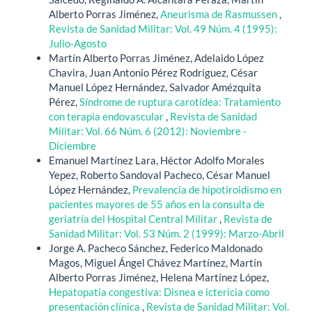
Alberto Porras Jiménez,
Aneurisma de Rasmussen
,
Revista de Sanidad Militar: Vol. 49 Núm. 4 (1995):
Julio-Agosto
Martín Alberto Porras Jiménez, Adelaido López
Chavira, Juan Antonio Pérez Rodríguez, César
Manuel López Hernández, Salvador Amézquita
Pérez,
Síndrome de ruptura carotídea: Tratamiento
con terapia endovascular
,
Revista de Sanidad
Militar: Vol. 66 Núm. 6 (2012): Noviembre -
Diciembre
Emanuel Martínez Lara, Héctor Adolfo Morales
Yepez, Roberto Sandoval Pacheco, César Manuel
López Hernández,
Prevalencia de hipotiroidismo en
pacientes mayores de 55 años en la consulta de
geriatría del Hospital Central Militar
,
Revista de
Sanidad Militar: Vol. 53 Núm. 2 (1999): Marzo-Abril
Jorge A. Pacheco Sánchez, Federico Maldonado
Magos, Miguel Ángel Chávez Martínez, Martín
Alberto Porras Jiménez, Helena Martínez López,
Hepatopatía congestiva: Disnea e ictericia como
presentación clínica
,
Revista de Sanidad Militar: Vol.