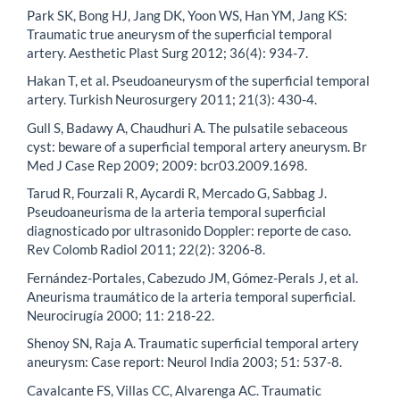
Park SK, Bong HJ, Jang DK, Yoon WS, Han YM, Jang KS:
Traumatic true aneurysm of the superficial temporal
artery. Aesthetic Plast Surg 2012; 36(4): 934-7.
Hakan T, et al. Pseudoaneurysm of the superficial temporal
artery. Turkish Neurosurgery 2011; 21(3): 430-4.
Gull S, Badawy A, Chaudhuri A. The pulsatile sebaceous
cyst: beware of a superficial temporal artery aneurysm. Br
Med J Case Rep 2009; 2009: bcr03.2009.1698.
Tarud R, Fourzali R, Aycardi R, Mercado G, Sabbag J.
Pseudoaneurisma de la arteria temporal superficial
diagnosticado por ultrasonido Doppler: reporte de caso.
Rev Colomb Radiol 2011; 22(2): 3206-8.
Fernández-Portales, Cabezudo JM, Gómez-Perals J, et al.
Aneurisma traumático de la arteria temporal superficial.
Neurocirugía 2000; 11: 218-22.
Shenoy SN, Raja A. Traumatic superficial temporal artery
aneurysm: Case report: Neurol India 2003; 51: 537-8.
Cavalcante FS, Villas CC, Alvarenga AC. Traumatic