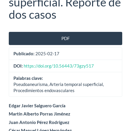
superficial. Reporte de
dos casos
Barra
PDF
lateral
Publicado:
2025-02-17
del
artículo
DOI:
https://doi.org/10.56443/73gzy517
Palabras clave:
Pseudoaneurisma, Arteria temporal superficial,
Procedimientos endovasculares
Contenido
Edgar Javier Salguero García
Martín Alberto Porras Jiménez
principal
Juan Antonio Pérez Rodríguez
del
César Manuel López Hernández