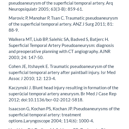
pseudoaneurysm of the superficial temporal artery. Arq
Neuropsiquiatr 2005; 63(3-B): 859-61.
Marovic P, Manohar P, Tsan C. Traumatic pseudoaneurysm
of the superficial temporal artery. ANZ J Surg 2011; 81:
88-9.
Walkera MT, Liub BP, Salehic SA, Badved S, Batjerc H.
Superficial Temporal Artery Pseudoaneurysm: diagnosis
and preoperative planning with CT angiography. AJNR
2003; 24: 147-50.
Cohen JE, Itshayek E. Traumatic pseudoaneurysm of the
superficial temporal artery after paintball injury. Isr Med
Assoc J 2010; 12: 123-4.
Kaczynski J. Blunt head injury resulting in formation of the
superûcial temporal artery aneurysm. Br Med J Case Rep
2012; doi:10.1136/bcr-02-2012-5818.
Isaacson G, Kochan PS, Kochan JP. Pseudoaneurysms of the
superficial temporal artery: treatment
options.Laryngoscope 2004; 114(6): 1000-4.