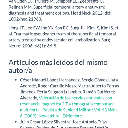
Van Uden DJ, Truijers M, Schipper EE, Zeebregts CJ,
Reijnen MM. Superficial temporal artery aneurysm:
diagnosis and treatment options. Head Neck 2012; doi:
1002/hed.21963.
Hong JT, Lee SW, Ihn YK, Son BC, Sung JH, Kim IS, Kim IS, et
al. Traumatic pseudoaneurysm of the superficial temporal
artery treated by endovascular coil embolization. Surg
Neurol 2006; 66(1): 86-8.
Artículos más leídos del mismo
autor/a
César Manuel López Hernández, Sergio Gómez Llata
Andrade, Roger Carrillo Mezo, Martín Alberto Porras
Jiménez, Perla Salgado Lujambio, Ramón Gutiérrez
Alvarado,
Valoración de los nervios craneales con
resonancia magnética 3 T y tomografía computada
multicorte
,
Revista de Sanidad Militar: Vol. 63 Núm.
6 (2009): Noviembre - Diciembre
Julio César López Silvestre, José Antonio Frías
Salcedo, Reginaldo A. Alcántara Peraza, Martín