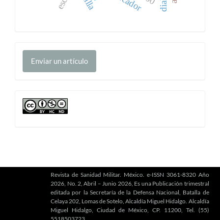
Enviar
Enviar un artículo
un
artículo
cc
Revista de Sanidad Militar. México. e-ISSN 3061-8320 Año
2026, No. 2, Abril – Junio 2026, Es una Publicación trimestral
editada por la Secretaría de la Defensa Nacional, Batalla de
Celaya 202, Lomas de Sotelo, Alcaldía Miguel Hidalgo. Alcaldía
Miguel Hidalgo, Ciudad de México, CP. 11200, Tel. (55)
5518503723,