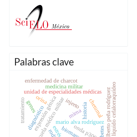
Palabras clave
enfermedad de charcot
líquido cefalorraquídeo
medicina militar
alberto peña rodríguez
unidad de especialidades médicas
orina
expresión génica
escuela médico militar
injerto
tratamiento
chetumal
genes
historia
diagnóstico
mirna
mario alva rodríguez
onda p300
estrés
biomarcador
diabetes
rodilla