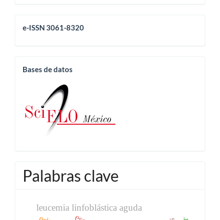
eissn
e-ISSN 3061-8320
base
Bases de datos
Palabras clave
leucemia linfoblástica aguda