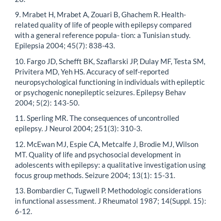
9. Mrabet H, Mrabet A, Zouari B, Ghachem R. Health-
related quality of life of people with epilepsy compared
with a general reference popula- tion: a Tunisian study.
Epilepsia 2004; 45(7): 838-43.
10. Fargo JD, Schefft BK, Szaflarski JP, Dulay MF, Testa SM,
Privitera MD, Yeh HS. Accuracy of self-reported
neuropsychological functioning in individuals with epileptic
or psychogenic nonepileptic seizures. Epilepsy Behav
2004; 5(2): 143-50.
11. Sperling MR. The consequences of uncontrolled
epilepsy. J Neurol 2004; 251(3): 310-3.
12. McEwan MJ, Espie CA, Metcalfe J, Brodie MJ, Wilson
MT. Quality of life and psychosocial development in
adolescents with epilepsy: a qualitative investigation using
focus group methods. Seizure 2004; 13(1): 15-31.
13. Bombardier C, Tugwell P. Methodologic considerations
in functional assessment. J Rheumatol 1987; 14(Suppl. 15):
6-12.