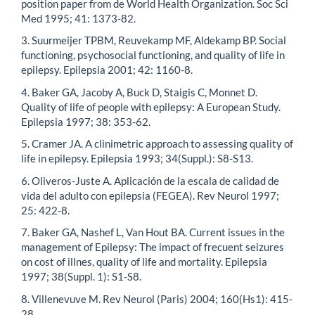
position paper from de World Health Organization. Soc Sci
Med 1995; 41: 1373-82.
3. Suurmeijer TPBM, Reuvekamp MF, Aldekamp BP. Social
functioning, psychosocial functioning, and quality of life in
epilepsy. Epilepsia 2001; 42: 1160-8.
4. Baker GA, Jacoby A, Buck D, Staigis C, Monnet D.
Quality of life of people with epilepsy: A European Study.
Epilepsia 1997; 38: 353-62.
5. Cramer JA. A clinimetric approach to assessing quality of
life in epilepsy. Epilepsia 1993; 34(Suppl.): S8-S13.
6. Oliveros-Juste A. Aplicación de la escala de calidad de
vida del adulto con epilepsia (FEGEA). Rev Neurol 1997;
25: 422-8.
7. Baker GA, Nashef L, Van Hout BA. Current issues in the
management of Epilepsy: The impact of frecuent seizures
on cost of illnes, quality of life and mortality. Epilepsia
1997; 38(Suppl. 1): S1-S8.
8. Villenevuve M. Rev Neurol (Paris) 2004; 160(Hs1): 415-
28.