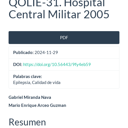
QOLIE-31. Hospital
Central Militar 2005
Barra
PDF
lateral
Publicado:
2024-11-29
del
artículo
DOI:
https://doi.org/10.56443/9fy4eb59
Palabras clave:
Epilepsia, Calidad de vida
Contenido
Gabriel Miranda Nava
Mario Enrique Arceo Guzman
principal
del
Resumen