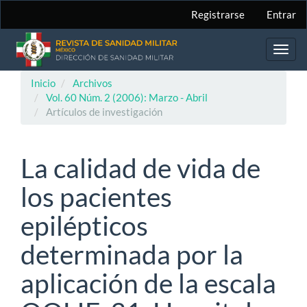
Navegación
Registrarse
Entrar
principal
Contenido
principal
Toggl
Barra
navig
lateral
Inicio
Archivos
Vol. 60 Núm. 2 (2006): Marzo - Abril
Artículos de investigación
La calidad de vida de
los pacientes
epilépticos
determinada por la
aplicación de la escala