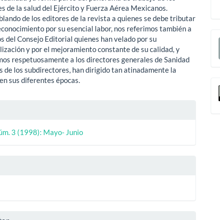
es de la salud del Ejército y Fuerza Aérea Mexicanos.
lando de los editores de la revista a quienes se debe tributar
econocimiento por su esencial labor, nos referimos también a
E
s del Consejo Editorial quienes han velado por su
lización y por el mejoramiento constante de su calidad, y
u
s respetuosamente a los directores generales de Sanidad
a
s de los subdirectores, han dirigido tan atinadamente la
 en sus diferentes épocas.
les
úm. 3 (1998): Mayo- Junio
ulo