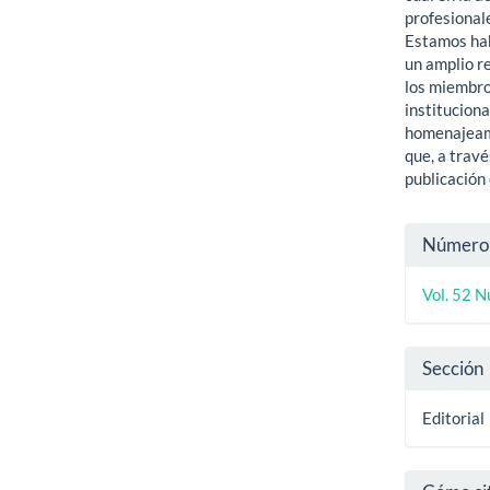
profesional
Estamos hab
un amplio r
los miembro
instituciona
homenajeamo
que, a travé
publicación
Detal
Número
del
Vol. 52 N
artíc
Sección
Editorial