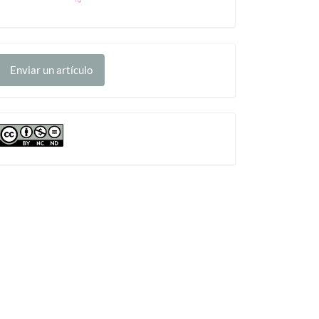
nviar
Enviar un artículo
n
rtículo
cc