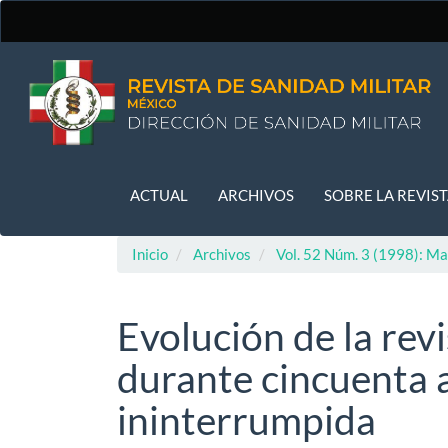
Navegación
principal
Contenido
principal
Barra
lateral
ACTUAL
ARCHIVOS
SOBRE LA REVIS
Inicio
Archivos
Vol. 52 Núm. 3 (1998): Ma
Evolución de la revi
durante cincuenta 
ininterrumpida