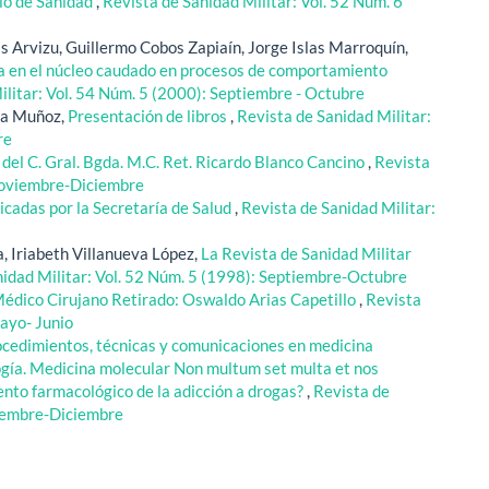
cio de Sanidad
,
Revista de Sanidad Militar: Vol. 52 Núm. 6
s Arvizu, Guillermo Cobos Zapiaín, Jorge Islas Marroquín,
lina en el núcleo caudado en procesos de comportamiento
ilitar: Vol. 54 Núm. 5 (2000): Septiembre - Octubre
za Muñoz,
Presentación de libros
,
Revista de Sanidad Militar:
re
del C. Gral. Bgda. M.C. Ret. Ricardo Blanco Cancino
,
Revista
 Noviembre-Diciembre
icadas por la Secretaría de Salud
,
Revista de Sanidad Militar:
, Iriabeth Villanueva López,
La Revista de Sanidad Militar
nidad Militar: Vol. 52 Núm. 5 (1998): Septiembre-Octubre
Médico Cirujano Retirado: Oswaldo Arias Capetillo
,
Revista
Mayo- Junio
cedimientos, técnicas y comunicaciones en medicina
logía. Medicina molecular Non multum set multa et nos
ento farmacológico de la adicción a drogas?
,
Revista de
viembre-Diciembre