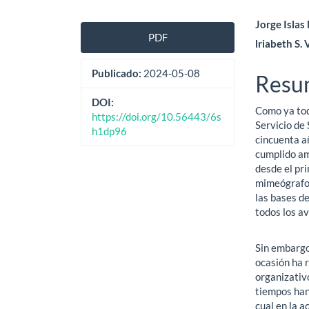
Barra
Cont
Jorge Isla
PDF
lriabeth S.
lateral
princ
del
del
Publicado:
2024-05-08
Resu
artículo
artíc
DOI:
Como ya tod
https://doi.org/10.56443/6s
Servicio de
h1dp96
cincuenta a
cumplido am
desde el pr
mimeógrafo,
las bases de
todos los av
Sin embargo
ocasión ha 
organizativ
tiempos han
cual en la 