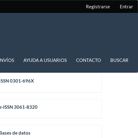
Registrarse
Entrar
ENVÍOS
AYUDA A USUARIOS
CONTACTO
BUSCAR
issn
ISSN 0301-696X
eissn
e-ISSN 3061-8320
base
Bases de datos