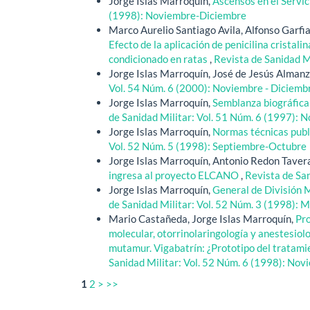
Jorge Islas Marroquín,
Ascensos en el Servi
(1998): Noviembre-Diciembre
Marco Aurelio Santiago Avila, Alfonso Garfia
Efecto de la aplicación de penicilina crista
condicionado en ratas
,
Revista de Sanidad M
Jorge Islas Marroquín, José de Jesús Alman
Vol. 54 Núm. 6 (2000): Noviembre - Diciemb
Jorge Islas Marroquín,
Semblanza biográfica 
de Sanidad Militar: Vol. 51 Núm. 6 (1997):
Jorge Islas Marroquín,
Normas técnicas publ
Vol. 52 Núm. 5 (1998): Septiembre-Octubre
Jorge Islas Marroquín, Antonio Redon Tavera
ingresa al proyecto ELCANO
,
Revista de Sa
Jorge Islas Marroquín,
General de División 
de Sanidad Militar: Vol. 52 Núm. 3 (1998): 
Mario Castañeda, Jorge Islas Marroquín,
Pro
molecular, otorrinolaringología y anestesio
mutamur. Vigabatrín: ¿Prototipo del tratami
Sanidad Militar: Vol. 52 Núm. 6 (1998): No
1
2
>
>>