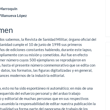
enido
s Marroquín
 Villanueva López
ipal
men
ulo
os sabemos, la Revista de Sanidad Militar, órgano oficial del
 Sanidad cumple el 10 de junio de 1998 sus primeros
ños de ediciones constantes habiendo, durante este lapso,
pliamente con su misión y cometidos. Así fue en efecto
imer número cuyos 500 ejemplares se reprodujeron en
 hasta el presente número conmemorativo que se edita con
 datos, los formatos, las figuras digitalizadas y en general,
ances modernos de la industria editorial.
, esto no ha sido espontáneo ni automático; en más de una
requerido del esfuerzo personal y del arduo trabajo
o y editorial de muchas personas que en sus respectivos
 asumido la responsabilidad de editar nuestra publicación la
actualidad ya forma parte del panorama de trabajo de los