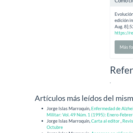
Cómo ci
Evolución
edición i
Aug. 8];5
https://r
Más fo
Refer
.
Artículos más leídos del mism
Jorge Islas Marroquín,
Enfermedad de Alzhei
Militar: Vol. 49 Núm. 1 (1995): Enero-Febre
Jorge Islas Marroquín,
Carta al editor
,
Revis
Octubre