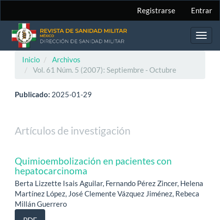
Navegación
Registrarse
Entrar
principal
Contenido
principal
Toggl
Barra
navig
lateral
Inicio
Archivos
Vol. 61 Núm. 5 (2007): Septiembre - Octubre
Publicado:
2025-01-29
Artículos de investigación
Quimioembolización en pacientes con
hepatocarcinoma
Berta Lizzette Isais Aguilar, Fernando Pérez Zincer, Helena
Martínez López, José Clemente Vázquez Jiménez, Rebeca
Millán Guerrero
PDF