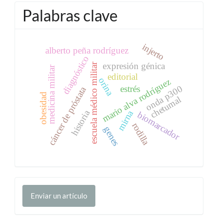
Palabras clave
injerto
alberto peña rodríguez
diagnóstico
expresión génica
escuela médico militar
medicina militar
editorial
orina
mario alva rodríguez
onda p300
estrés
cáncer de próstata
obesidad
chetumal
historia
mirna
biomarcador
rodilla
genes
Enviar
Enviar un artículo
un