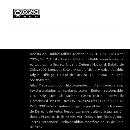
artículo
cc
Revista de Sanidad Militar. México. e-ISSN 3061-8320 Año
2026, No. 2, Abril – Junio 2026, Es una Publicación trimestral
editada por la Secretaría de la Defensa Nacional, Batalla de
Celaya 202, Lomas de Sotelo, Alcaldía Miguel Hidalgo. Alcaldía
Miguel Hidalgo, Ciudad de México, CP. 11200, Tel. (55)
5518503723,
https://revistasanidadmilitar.org/index.php/rsm/issue/archive,
revistasanidadmilitarmex@gmail.com. Editor responsable:
Gral. Brig. Méd. Cir. Melchor Castro Marín. Reserva de
Derechos al Uso Exclusivo No. 04-2024-051717565300-102,
ISSN: 0301-696X, ambos otorgados por el Instituto Nacional
del Derecho de Autor. Responsables de la última actualización
de este Número: Lic. Erika Vite Hernández e Ing. Diego Arturo
Torres Hernández. Fecha de última modificación: 19 de junio
del 2026.