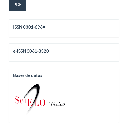
PDF
issn
ISSN 0301-696X
eissn
e-ISSN 3061-8320
base
Bases de datos