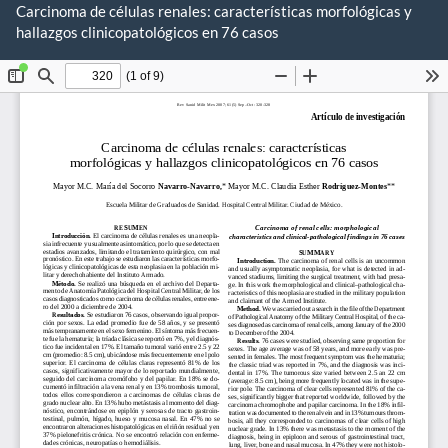
Volver
Carcinoma de células renales: características morfológicas y
a
hallazgos clinicopatológicos en 76 casos
De
los
De
detalles
P
del
artículo