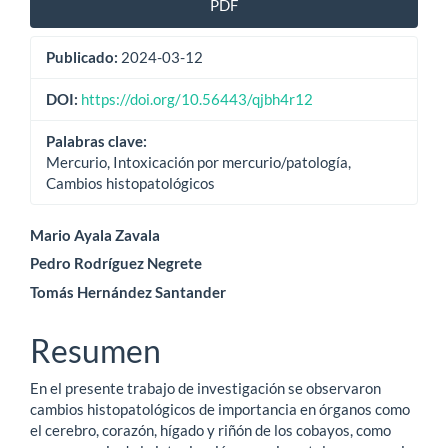
PDF
lateral
Publicado:
2024-03-12
del
artículo
DOI:
https://doi.org/10.56443/qjbh4r12
Palabras clave:
Mercurio, Intoxicación por mercurio/patología,
Cambios histopatológicos
Contenido
Mario Ayala Zavala
Pedro Rodríguez Negrete
principal
Tomás Hernández Santander
del
artículo
Resumen
En el presente trabajo de investigación se observaron
cambios histopatológicos de importancia en órganos como
el cerebro, corazón, hígado y riñón de los cobayos, como