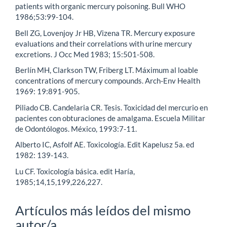
patients with organic mercury poisoning. Bull WHO
1986;53:99-104.
Bell ZG, Lovenjoy Jr HB, Vizena TR. Mercury exposure
evaluations and their correlations with urine mercury
excretions. J Occ Med 1983; 15:501-508.
Berlín MH, Clarkson TW, Friberg LT. Máximum al loable
concentrations of mercury compounds. Arch-Env Health
1969: 19:891-905.
Piliado CB. Candelaria CR. Tesis. Toxicidad del mercurio en
pacientes con obturaciones de amalgama. Escuela Militar
de Odontólogos. México, 1993:7-11.
Alberto IC, Asfolf AE. Toxicología. Edit Kapelusz 5a. ed
1982: 139-143.
Lu CF. Toxicología básica. edit Haría,
1985;14,15,199,226,227.
Artículos más leídos del mismo
autor/a