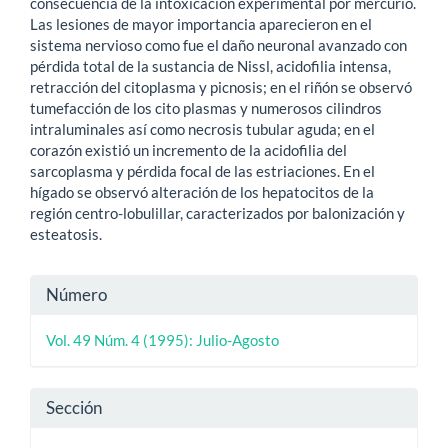
consecuencia de la intoxicación experimental por mercurio.
Las lesiones de mayor importancia aparecieron en el
sistema nervioso como fue el daño neuronal avanzado con
pérdida total de la sustancia de Nissl, acidofilia intensa,
retracción del citoplasma y picnosis; en el riñón se observó
tumefacción de los cito plasmas y numerosos cilindros
intraluminales así como necrosis tubular aguda; en el
corazón existió un incremento de la acidofilia del
sarcoplasma y pérdida focal de las estriaciones. En el
hígado se observó alteración de los hepatocitos de la
región centro-lobulillar, caracterizados por balonización y
esteatosis.
Detalles
Número
del
Vol. 49 Núm. 4 (1995): Julio-Agosto
artículo
Sección