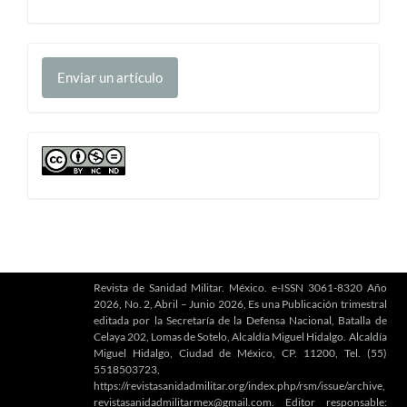
Enviar
Enviar un artículo
un
artículo
cc
Revista de Sanidad Militar. México. e-ISSN 3061-8320 Año
2026, No. 2, Abril – Junio 2026, Es una Publicación trimestral
editada por la Secretaría de la Defensa Nacional, Batalla de
Celaya 202, Lomas de Sotelo, Alcaldía Miguel Hidalgo. Alcaldía
Miguel Hidalgo, Ciudad de México, CP. 11200, Tel. (55)
5518503723,
https://revistasanidadmilitar.org/index.php/rsm/issue/archive,
revistasanidadmilitarmex@gmail.com. Editor responsable: