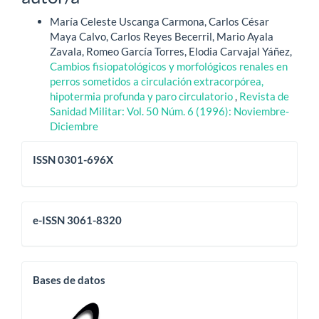
María Celeste Uscanga Carmona, Carlos César
Maya Calvo, Carlos Reyes Becerril, Mario Ayala
Zavala, Romeo García Torres, Elodia Carvajal Yáñez,
Cambios fisiopatológicos y morfológicos renales en
perros sometidos a circulación extracorpórea,
hipotermia profunda y paro circulatorio
,
Revista de
Sanidad Militar: Vol. 50 Núm. 6 (1996): Noviembre-
Diciembre
issn
ISSN 0301-696X
eissn
e-ISSN 3061-8320
base
Bases de datos