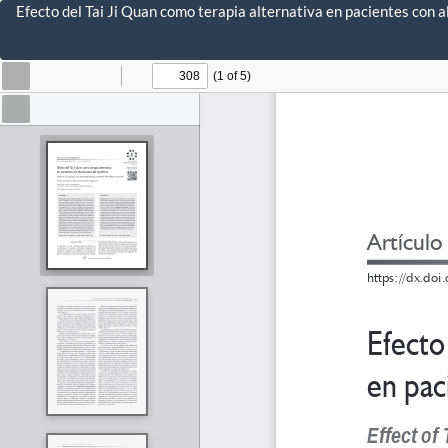
Volver
Efecto del Tai Ji Quan como terapia alternativa en pacientes con al
a
los
detalles
del
artículo