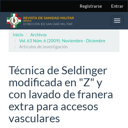
Navegación
Registrarse
Entrar
principal
Contenido
principal
Toggl
Barra
navig
lateral
Inicio
Archivos
Vol. 63 Núm. 6 (2009): Noviembre - Diciembre
Artículos de investigación
Técnica de Seldinger
modificada en "Z" y
con lavado de franera
extra para accesos
vasculares