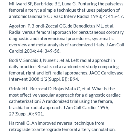
Millward SF, Burbridge BE, Luna G. Punturing the pulseless
femoral artery: a simple technique that uses palpation of
anatomic landmarks. J Vasc Interv Radiol 1993; 4: 415-17.
Agostoni P, Biondi-Zoccai GG, de Benedictus ML, et al.
Radial versus femoral approach for percutaneous coronary
diagnostic and intervencional procedures; systematic
overview and meta-analysis of randomized trials. J Am Coll
Cardiol 2004; 44: 349-56.
Bodi V, Sanchis J, Nunez J, et al. Left radial approach in
daily practice. Results od a randomized study comparing
femoral, right and left radial approaches. JACC Cardiovasc
Intervent 2008;1(2[Suppl. B]): B94.
Grinfeld L, Berrocal D, Rojas Mata C, et al. What is the
most effective vascular approach for a diagnostic cardiac
catheterization? A randomized trial using the femora,
brachial or radial approach. J Am Coll Cardiol 1996;
27(Suppl. A): 901.
Hartnell G. An improved reversal technique from
retrograde to anterograde femoral artery cannulation.