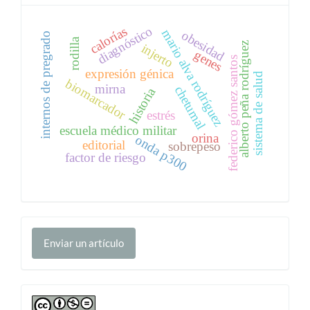
diagnóstico
calorías
mario alva rodríguez
obesidad
internos de pregrado
rodilla
alberto peña rodríguez
injerto
genes
s
expresión génica
sistema de salud
biomarcador
mirna
chetumal
historia
estrés
escuela médico militar
f
e
d
e
r
i
c
o
g
ó
m
e
z
s
a
n
t
o
orina
onda p300
editorial
sobrepeso
factor de riesgo
Enviar
Enviar un artículo
un
artículo
cc