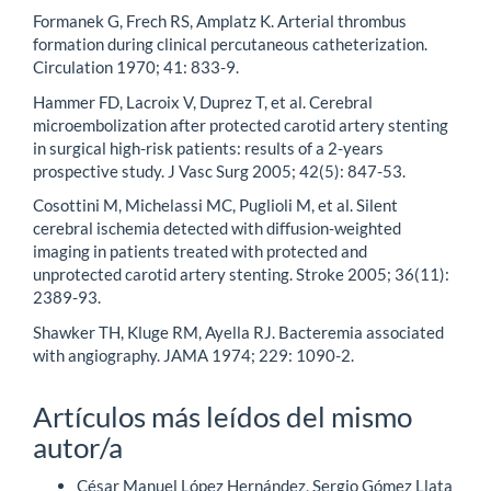
Formanek G, Frech RS, Amplatz K. Arterial thrombus
formation during clinical percutaneous catheterization.
Circulation 1970; 41: 833-9.
Hammer FD, Lacroix V, Duprez T, et al. Cerebral
microembolization after protected carotid artery stenting
in surgical high-risk patients: results of a 2-years
prospective study. J Vasc Surg 2005; 42(5): 847-53.
Cosottini M, Michelassi MC, Puglioli M, et al. Silent
cerebral ischemia detected with diffusion-weighted
imaging in patients treated with protected and
unprotected carotid artery stenting. Stroke 2005; 36(11):
2389-93.
Shawker TH, Kluge RM, Ayella RJ. Bacteremia associated
with angiography. JAMA 1974; 229: 1090-2.
Artículos más leídos del mismo
autor/a
César Manuel López Hernández, Sergio Gómez Llata