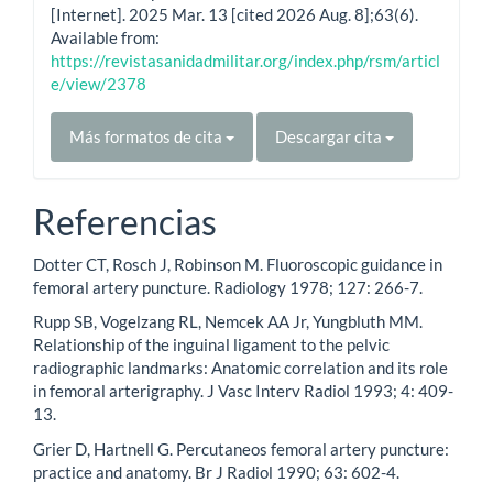
[Internet]. 2025 Mar. 13 [cited 2026 Aug. 8];63(6).
Available from:
https://revistasanidadmilitar.org/index.php/rsm/articl
e/view/2378
Más formatos de cita
Descargar cita
Referencias
Dotter CT, Rosch J, Robinson M. Fluoroscopic guidance in
femoral artery puncture. Radiology 1978; 127: 266-7.
Rupp SB, Vogelzang RL, Nemcek AA Jr, Yungbluth MM.
Relationship of the inguinal ligament to the pelvic
radiographic landmarks: Anatomic correlation and its role
in femoral arterigraphy. J Vasc Interv Radiol 1993; 4: 409-
13.
Grier D, Hartnell G. Percutaneos femoral artery puncture:
practice and anatomy. Br J Radiol 1990; 63: 602-4.