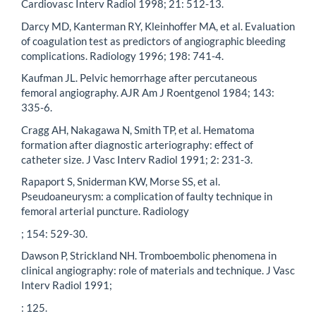
Cardiovasc Interv Radiol 1998; 21: 512-13.
Darcy MD, Kanterman RY, Kleinhoffer MA, et al. Evaluation
of coagulation test as predictors of angiographic bleeding
complications. Radiology 1996; 198: 741-4.
Kaufman JL. Pelvic hemorrhage after percutaneous
femoral angiography. AJR Am J Roentgenol 1984; 143:
335-6.
Cragg AH, Nakagawa N, Smith TP, et al. Hematoma
formation after diagnostic arteriography: effect of
catheter size. J Vasc Interv Radiol 1991; 2: 231-3.
Rapaport S, Sniderman KW, Morse SS, et al.
Pseudoaneurysm: a complication of faulty technique in
femoral arterial puncture. Radiology
; 154: 529-30.
Dawson P, Strickland NH. Tromboembolic phenomena in
clinical angiography: role of materials and technique. J Vasc
Interv Radiol 1991;
: 125.