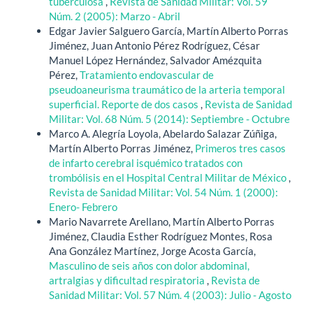
tuberculosa
,
Revista de Sanidad Militar: Vol. 59
Núm. 2 (2005): Marzo - Abril
Edgar Javier Salguero García, Martín Alberto Porras
Jiménez, Juan Antonio Pérez Rodríguez, César
Manuel López Hernández, Salvador Amézquita
Pérez,
Tratamiento endovascular de
pseudoaneurisma traumático de la arteria temporal
superficial. Reporte de dos casos
,
Revista de Sanidad
Militar: Vol. 68 Núm. 5 (2014): Septiembre - Octubre
Marco A. Alegría Loyola, Abelardo Salazar Zúñiga,
Martín Alberto Porras Jiménez,
Primeros tres casos
de infarto cerebral isquémico tratados con
trombólisis en el Hospital Central Militar de México
,
Revista de Sanidad Militar: Vol. 54 Núm. 1 (2000):
Enero- Febrero
Mario Navarrete Arellano, Martín Alberto Porras
Jiménez, Claudia Esther Rodríguez Montes, Rosa
Ana González Martínez, Jorge Acosta García,
Masculino de seis años con dolor abdominal,
artralgias y dificultad respiratoria
,
Revista de
Sanidad Militar: Vol. 57 Núm. 4 (2003): Julio - Agosto