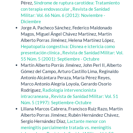
Pérez,
Síndrome de ruptura carotídea: Tratamiento
con terapia endovascular
,
Revista de Sanidad
Militar: Vol. 66 Núm. 6 (2012): Noviembre -
Diciembre
Jorge A. Pacheco Sánchez, Federico Maldonado
Magos, Miguel Ángel Chávez Martínez, Martín
Alberto Porras Jiménez, Helena Martínez López,
Hepatopatía congestiva: Disnea e ictericia como
presentación clínica
,
Revista de Sanidad Militar: Vol.
55 Núm. 5 (2001): Septiembre - Octubre
Martín Alberto Porrás Jiménez, John Perl II, Alberto
Gómez del Campo, Arturo Castillo Lima, Reginaldo
Antonio Alcántara Peraza, María Pérez Reyes,
Marco Antonio Alegría Loyola, Gerardo Osorio
Rodríguez,
Radiología intervencionista
intracraneana
,
Revista de Sanidad Militar: Vol. 51
Núm. 5 (1997): Septiembre-Octubre
Liliana Marcos Cabrera, Francisco Ruiz Razo, Martín
Alberto Porras Jiménez, Rubén Hernández Chávez,
Sergio Hernández Díaz,
Lactante menor con
meningitis parcialmente tratada vs. meningitis