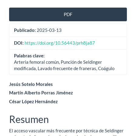
Barra
PDF
lateral
Publicado:
2025-03-13
del
artículo
DOI:
https://doi.org/10.56443/prh8ja87
Palabras clave:
Arteria femoral común, Punción de Seldinger
modificada, Lavado frecuente de franeras, Coágulo
Contenido
Jesús Sotelo Morales
Martín Alberto Porras Jiménez
principal
César López Hernández
del
artículo
Resumen
El acceso vascular más frecuente por técnica de Seldinger