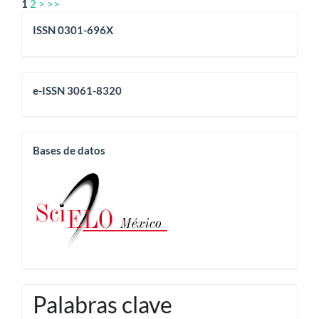
1
2
>
>>
issn
ISSN 0301-696X
eissn
e-ISSN 3061-8320
base
Bases de datos
Palabras clave