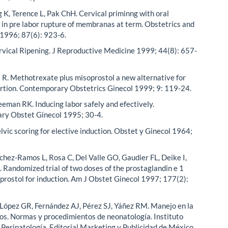
 K, Terence L, Pak ChH. Cervical priminng with oral
 in pre labor rupture of membranas at term. Obstetrics and
1996; 87(6): 923-6.
rvical Ripening. J Reproductive Medicine 1999; 44(8): 657-
R. Methotrexate plus misoprostol a new alternative for
rtion. Contemporary Obstetrics Ginecol 1999; 9: 119-24.
eeman RK. Inducing labor safely and efectively.
ry Obstet Ginecol 1995; 30-4.
lvic scoring for elective induction. Obstet y Ginecol 1964;
nchez-Ramos L, Rosa C, Del Valle GO, Gaudier FL, Deike I,
 Randomized trial of two doses of the prostaglandin e 1
prostol for induction. Am J Obstet Ginecol 1997; 177(2):
 López GR, Fernández AJ, Pérez SJ, Yáñez RM. Manejo en la
tos. Normas y procedimientos de neonatología. Instituto
 Perinatología. Editorial Marketing y Publicidad de México.