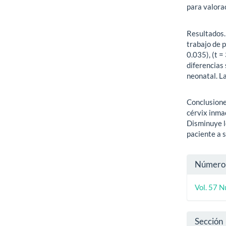
para valora
Resultados.
trabajo de p
0.035), (t =
diferencias 
neonatal. La
Conclusione
cérvix inma
Disminuye l
paciente a s
Detal
Número
del
Vol. 57 
artíc
Sección