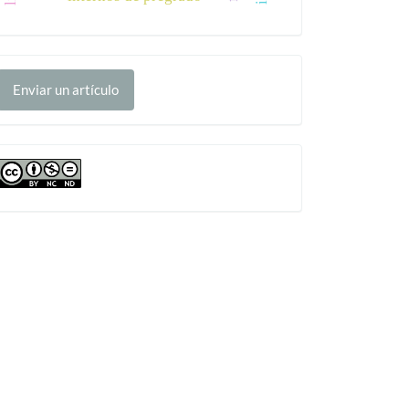
nviar
Enviar un artículo
n
rtículo
cc