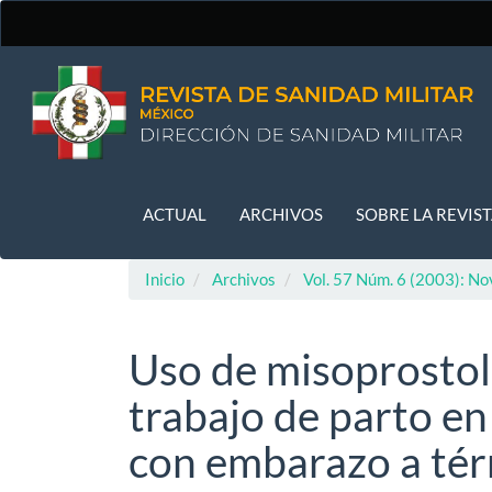
Navegación
principal
Contenido
principal
Barra
lateral
ACTUAL
ARCHIVOS
SOBRE LA REVIS
Inicio
Archivos
Vol. 57 Núm. 6 (2003): No
Uso de misoprostol 
trabajo de parto en
con embarazo a té