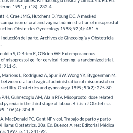
Los eicosanoides. Farmacología básica y clínica. 4a. Ed. Ed.
rno; 1991, p. (18): 232-4.
utt K, Crae JMG, Hutchens D, Young DC. A masked
comparison of oral and vaginal administration of misoprostol
nduction. Obstetrics Gynecology 1998; 92(4): 481-6.
 Inducción del parto. Archivos de Ginecología y Obstetricia
.
Bouldin S, O'Brien R, O'Brien WF. Extemporaneous
of misoprostol gel for cervical ripening: a randomized trial.
): 911-5.
, Marions L, Rodríguez A, Spur BW, Wong YK, Bygdenman M.
between oral and vaginal administration of misoprostol on
tractility. Obstetrics and gynecology 1999; 93(2): 275-80.
PJH, Gulmezoglu AM, Alain PJV. Misoprostol dose related
d pyrexia in the third stage of labour. British J Obstetrics
9; 106(4): 304-8.
JA, MacDonald PC, Gant NF y col. Trabajo de parto y parto
illiams Obstetrics. 20a. Ed. Buenos Aires: Editorial Médica
a; 1997, p. 11: 241-92.