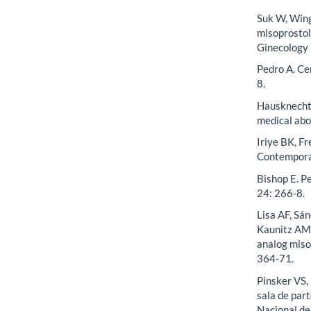
Suk W, Wing
misoprostol
Ginecology 
Pedro A. Ce
8.
Hausknecht 
medical abo
Iriye BK, Fr
Contempora
Bishop E. Pe
24: 266-8.
Lisa AF, Sá
Kaunitz AM.
analog miso
364-71.
Pinsker VS,
sala de par
Nacional de