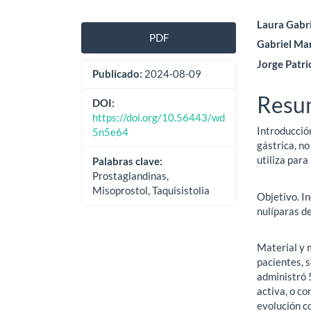
Barra
Cont
Laura Gabr
PDF
Gabriel Ma
lateral
princ
Jorge Patr
del
del
Publicado:
2024-08-09
artículo
artíc
Resu
DOI:
https://doi.org/10.56443/wd
Introducció
5n5e64
gástrica, no
utiliza para
Palabras clave:
Prostaglandinas,
Misoprostol, Taquisistolia
Objetivo. I
nulíparas d
Material y 
pacientes, 
administró 5
activa, o co
evolución c