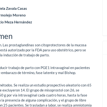
enido
iela Zavala Casas
rmolejo Moreno
ipal
icio Meza Hernández
ulo
men
n. Las prostaglandinas son citoprotectores de la mucosa
 está autorizado por la FDA para uso obstétrico, pero se
 la inducción de trabajo de parto.
nducir trabajo de parto con PGE1 intravaginal en pacientes
e embarazo de término, fase latente y mal Bishop.
métodos. Se realiza un estudio prospectivo aleatorio con 65
se excluyeron 14. El grupo de misoprostol con 26, se
0 g por vía intravaginal cada cuatro horas, hasta la fase
n la presencia de alguna complicación, y el grupo de libre
on 25 pacientes. Se trasladan a labor, se realiza amniotomía