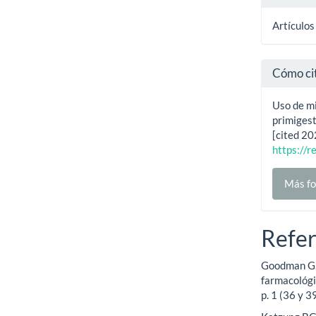
Artículos
Cómo ci
Uso de mi
primigest
[cited 20
https://r
Más fo
Refer
Goodman G, 
farmacológi
p. 1 (36 y 