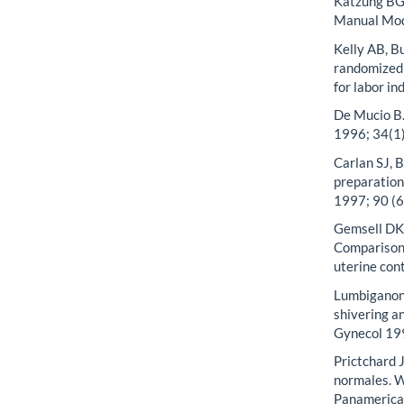
Katzung BG. 
Manual Mode
Kelly AB, B
randomized 
for labor i
De Mucio B.
1996; 34(1)
Carlan SJ, 
preparation 
1997; 90 (6
Gemsell DK
Comparison 
uterine con
Lumbiganon 
shivering an
Gynecol 199
Prictchard 
normales. W
Panamerican