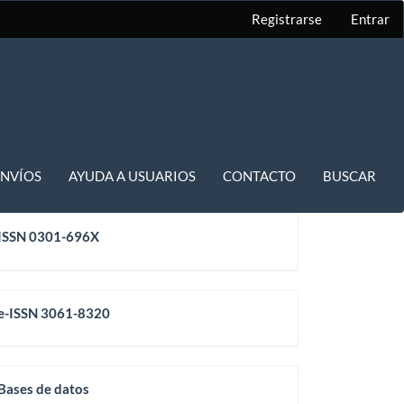
Registrarse
Entrar
ENVÍOS
AYUDA A USUARIOS
CONTACTO
BUSCAR
issn
ISSN 0301-696X
eissn
e-ISSN 3061-8320
base
Bases de datos