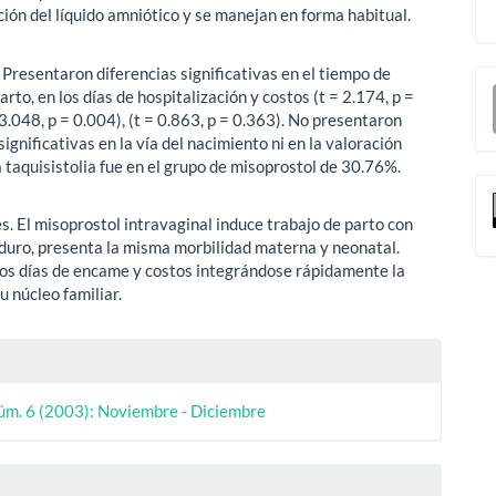
ción del líquido amniótico y se manejan en forma habitual.
 Presentaron diferencias significativas en el tiempo de
E
arto, en los días de hospitalización y costos (t = 2.174, p =
u
 3.048, p = 0.004), (t = 0.863, p = 0.363). No presentaron
significativas en la vía del nacimiento ni en la valoración
a
 taquisistolia fue en el grupo de misoprostol de 30.76%.
s. El misoprostol intravaginal induce trabajo de parto con
duro, presenta la misma morbilidad materna y neonatal.
os días de encame y costos integrándose rápidamente la
u núcleo familiar.
les
Núm. 6 (2003): Noviembre - Diciembre
ulo