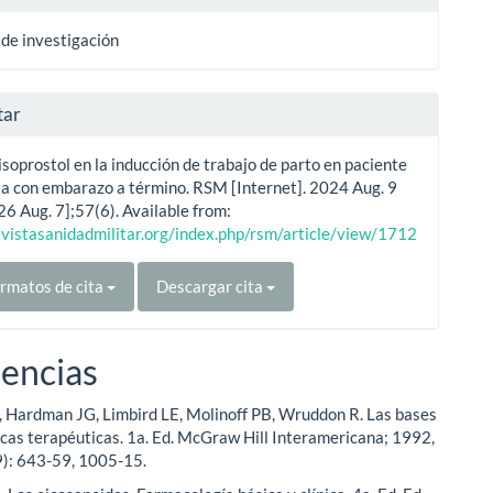
 de investigación
tar
soprostol en la inducción de trabajo de parto en paciente
a con embarazo a término. RSM [Internet]. 2024 Aug. 9
26 Aug. 7];57(6). Available from:
evistasanidadmilitar.org/index.php/rsm/article/view/1712
rmatos de cita
Descargar cita
encias
Hardman JG, Limbird LE, Molinoff PB, Wruddon R. Las bases
cas terapéuticas. 1a. Ed. McGraw Hill Interamericana; 1992,
39): 643-59, 1005-15.