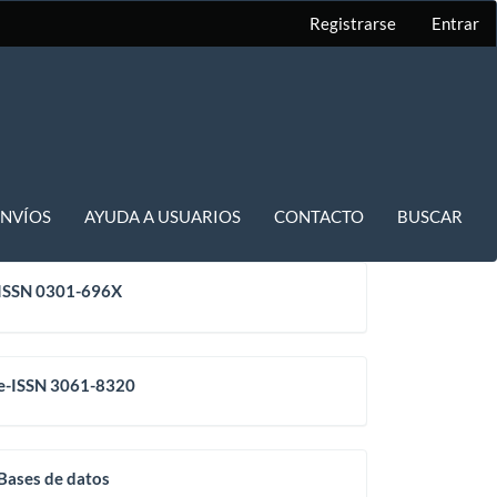
Registrarse
Entrar
ENVÍOS
AYUDA A USUARIOS
CONTACTO
BUSCAR
issn
ISSN 0301-696X
eissn
e-ISSN 3061-8320
base
Bases de datos