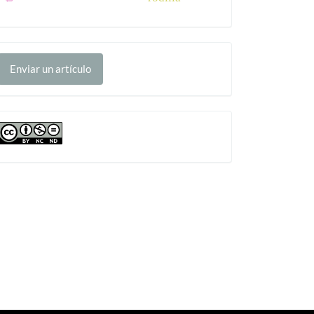
nviar
Enviar un artículo
n
rtículo
cc