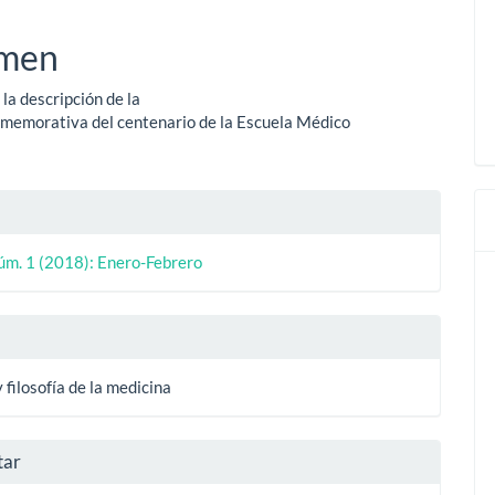
ipal
men
la descripción de la
ulo
memorativa del centenario de la Escuela Médico
les
úm. 1 (2018): Enero-Febrero
ulo
y filosofía de la medicina
tar