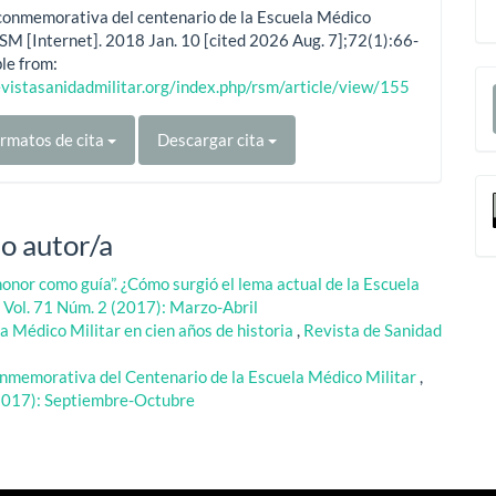
conmemorativa del centenario de la Escuela Médico
RSM [Internet]. 2018 Jan. 10 [cited 2026 Aug. 7];72(1):66-
ble from:
E
evistasanidadmilitar.org/index.php/rsm/article/view/155
u
rmatos de cita
Descargar cita
a
o autor/a
honor como guía”. ¿Cómo surgió el lema actual de la Escuela
: Vol. 71 Núm. 2 (2017): Marzo-Abril
la Médico Militar en cien años de historia
,
Revista de Sanidad
onmemorativa del Centenario de la Escuela Médico Militar
,
 (2017): Septiembre-Octubre