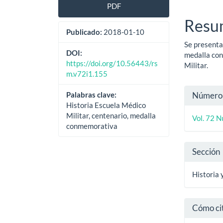
PDF
lateral
princ
Resu
del
del
Publicado:
2018-01-10
Se presenta 
artículo
artíc
DOI:
medalla con
https://doi.org/10.56443/rs
Militar.
m.v72i1.155
Detal
Palabras clave:
Número
Historia Escuela Médico
del
Militar, centenario, medalla
Vol. 72 N
artíc
conmemorativa
Sección
Historia 
Cómo ci