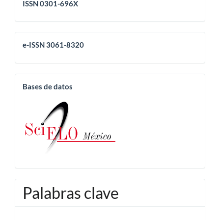
issn
ISSN 0301-696X
eissn
e-ISSN 3061-8320
base
Bases de datos
Palabras clave