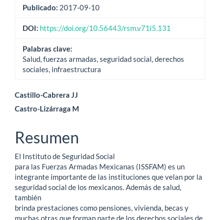
Publicado:
2017-09-10
del
artículo
DOI:
https://doi.org/10.56443/rsm.v71i5.131
Palabras clave:
Salud, fuerzas armadas, seguridad social, derechos
sociales, infraestructura
Contenido
Castillo-Cabrera JJ
Castro-Lizárraga M
principal
del
Resumen
artículo
El Instituto de Seguridad Social
para las Fuerzas Armadas Mexicanas (ISSFAM) es un
integrante importante de las instituciones que velan por la
seguridad social de los mexicanos. Además de salud,
también
brinda prestaciones como pensiones, vivienda, becas y
muchas otras que forman parte de los derechos sociales de