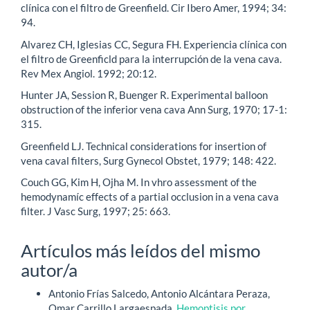
clínica con el filtro de Greenfield. Cir Ibero Amer, 1994; 34:
94.
Alvarez CH, Iglesias CC, Segura FH. Experiencia clínica con
el filtro de Greenficld para la interrupción de la vena cava.
Rev Mex Angiol. 1992; 20:12.
Hunter JA, Session R, Buenger R. Experimental balloon
obstruction of the inferior vena cava Ann Surg, 1970; 17-1:
315.
Greenfield LJ. Technical considerations for insertion of
vena caval filters, Surg Gynecol Obstet, 1979; 148: 422.
Couch GG, Kim H, Ojha M. In vhro assessment of the
hemodynamíc effects of a partial occlusion in a vena cava
filter. J Vasc Surg, 1997; 25: 663.
Artículos más leídos del mismo
autor/a
Antonio Frías Salcedo, Antonio Alcántara Peraza,
Omar Carrillo Largaespada,
Hemoptisis por