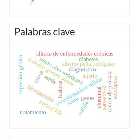
Palabras clave
clínica de enfermedades crónicas
expresión génica
mario alva rodríguez
diabetes
f
e
d
e
r
i
c
o
ó
m
e
z
a
n
t
o
alberto peña rodríguez
diagnóstico
g
mirna
cáncer de próstata
injerto
estrés
s
s
escuela médico militar
sobrepeso
historia
biomarcador
sars-cov-2
chetumal
genes
orina
onda p300
rodilla
tratamiento