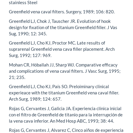
stainless Steel
Greenfield vena caval filters. Surgery, 1989; 106: 820.
Greenfield LJ, Chok J, Tauscher JR. Evolution of hook
design for fixation of the titanium Greenfield filler. J Vas
Sug, 1990; 12: 345.
Greenfield LJ, Cho KJ, Proctor MC. Late results of
suprarenal Greenfield vena cava filler placement. Arch
Surg, 1992; 127: 969.
Mohan CR, Hóballah JJ, Sharp WJ. Comparative efficacy
and complications of vena caval filters. J Vasc Surg, 1995;
21; 235.
Greenfield LJ, Cho KJ, País SO. Preloiminary clinical
experieace with the titanium Greenfield vena caval filler.
Arch Surg, 1989; 124: 657.
Rojas G, Cervantes J, Galicia JA. Experiencia clínica inicial
con el filtro de Greenfield de titanio para la interrupción de
la vena cava inferior. An Med Hosp ABC, 1993; 38: 44.
Rojas G, Cervantes J, Alvarez C, Cinco aiños de experiencia