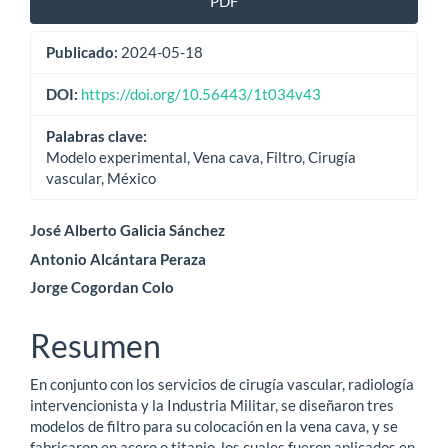
PDF
lateral
Publicado:
2024-05-18
del
artículo
DOI:
https://doi.org/10.56443/1t034v43
Palabras clave:
Modelo experimental, Vena cava, Filtro, Cirugía
vascular, México
Contenido
José Alberto Galicia Sánchez
Antonio Alcántara Peraza
principal
Jorge Cogordan Colo
del
artículo
Resumen
En conjunto con los servicios de cirugía vascular, radiología
intervencionista y la Industria Militar, se diseñaron tres
modelos de filtro para su colocación en la vena cava, y se
fabricaron en acero o titanio, los cuales fueron aplicados en