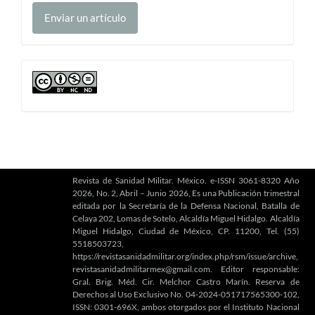
Enviar
Enviar un artículo
un
artículo
cc
Revista de Sanidad Militar. México. e-ISSN 3061-8320 Año
2026, No. 2, Abril – Junio 2026, Es una Publicación trimestral
editada por la Secretaría de la Defensa Nacional, Batalla de
Celaya 202, Lomas de Sotelo, Alcaldía Miguel Hidalgo. Alcaldía
Miguel Hidalgo, Ciudad de México, CP. 11200, Tel. (55)
5518503723,
https://revistasanidadmilitar.org/index.php/rsm/issue/archive,
revistasanidadmilitarmex@gmail.com. Editor responsable:
Gral. Brig. Méd. Cir. Melchor Castro Marín. Reserva de
Derechos al Uso Exclusivo No. 04-2024-051717565300-102,
ISSN: 0301-696X, ambos otorgados por el Instituto Nacional