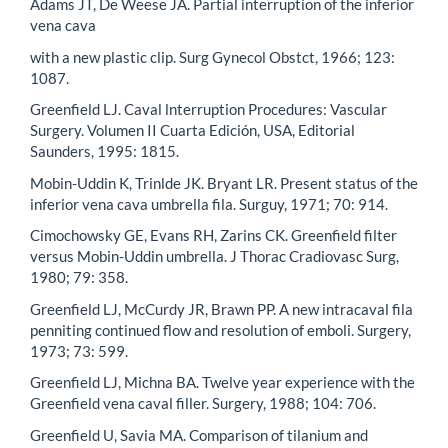
Adams JT, De Weese JA. Partial interruption of the inferior
vena cava
with a new plastic clip. Surg Gynecol Obstct, 1966; 123:
1087.
Greenfield LJ. Caval lnterruption Procedures: Vascular
Surgery. Volumen II Cuarta Edición, USA, Editorial
Saunders, 1995: 1815.
Mobin-Uddin K, Trinlde JK. Bryant LR. Present status of the
inferior vena cava umbrella fila. Surguy, 1971; 70: 914.
Cimochowsky GE, Evans RH, Zarins CK. Greenfield filter
versus Mobin-Uddin umbrella. J Thorac Cradiovasc Surg,
1980; 79: 358.
Greenfield LJ, McCurdy JR, Brawn PP. A new intracaval fila
penniting continued flow and resolution of emboli. Surgery,
1973; 73: 599.
Greenfield LJ, Michna BA. Twelve year experience with the
Greenfield vena caval filler. Surgery, 1988; 104: 706.
Greenfield U, Savia MA. Comparison of tilanium and