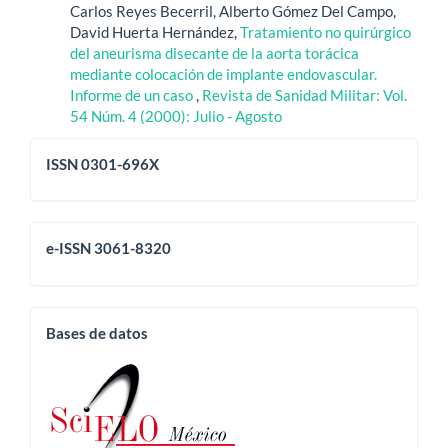
Carlos Reyes Becerril, Alberto Gómez Del Campo,
David Huerta Hernández,
Tratamiento no quirúrgico
del aneurisma disecante de la aorta torácica
mediante colocación de implante endovascular.
Informe de un caso
,
Revista de Sanidad Militar: Vol.
54 Núm. 4 (2000): Julio - Agosto
issn
ISSN 0301-696X
eissn
e-ISSN 3061-8320
base
Bases de datos