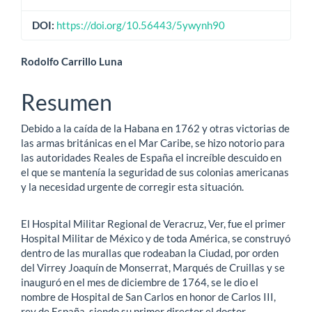
del
artículo
DOI:
https://doi.org/10.56443/5ywynh90
Contenido
Rodolfo Carrillo Luna
principal
Resumen
del
Debido a la caída de la Habana en 1762 y otras victorias de
artículo
las armas británicas en el Mar Caribe, se hizo notorio para
las autoridades Reales de España el increíble descuido en
el que se mantenía la seguridad de sus colonias americanas
y la necesidad urgente de corregir esta situación.
El Hospital Militar Regional de Veracruz, Ver, fue el primer
Hospital Militar de México y de toda América, se construyó
dentro de las murallas que rodeaban la Ciudad, por orden
del Virrey Joaquín de Monserrat, Marqués de Cruillas y se
inauguró en el mes de diciembre de 1764, se le dio el
nombre de Hospital de San Carlos en honor de Carlos III,
rey de España, siendo su primer director el doctor