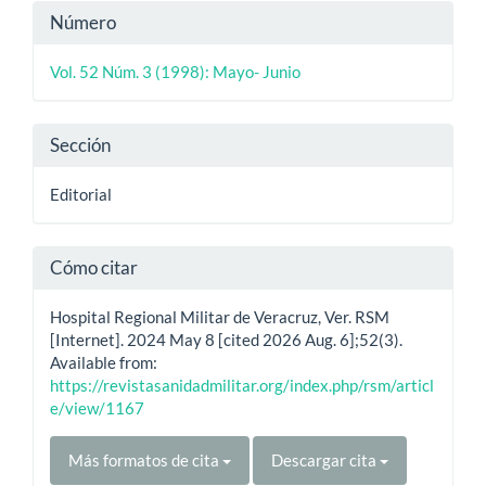
Detalles
Número
del
Vol. 52 Núm. 3 (1998): Mayo- Junio
artículo
Sección
Editorial
Cómo citar
Hospital Regional Militar de Veracruz, Ver. RSM
[Internet]. 2024 May 8 [cited 2026 Aug. 6];52(3).
Available from:
https://revistasanidadmilitar.org/index.php/rsm/articl
e/view/1167
Más formatos de cita
Descargar cita