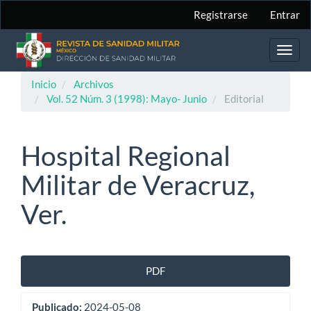
Navegación
Registrarse
Entrar
principal
Contenido
principal
Toggl
Barra
navig
lateral
Inicio
Archivos
Vol. 52 Núm. 3 (1998): Mayo- Junio
Editorial
Hospital Regional
Militar de Veracruz,
Ver.
Barra
PDF
lateral
Publicado:
2024-05-08