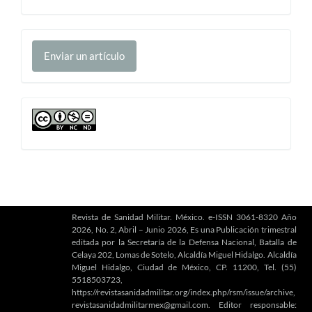
Enviar
Enviar un artículo
un
artículo
cc
Revista de Sanidad Militar. México. e-ISSN 3061-8320 Año
2026, No. 2, Abril – Junio 2026, Es una Publicación trimestral
editada por la Secretaría de la Defensa Nacional, Batalla de
Celaya 202, Lomas de Sotelo, Alcaldía Miguel Hidalgo. Alcaldía
Miguel Hidalgo, Ciudad de México, CP. 11200, Tel. (55)
5518503723,
https://revistasanidadmilitar.org/index.php/rsm/issue/archive,
revistasanidadmilitarmex@gmail.com. Editor responsable: