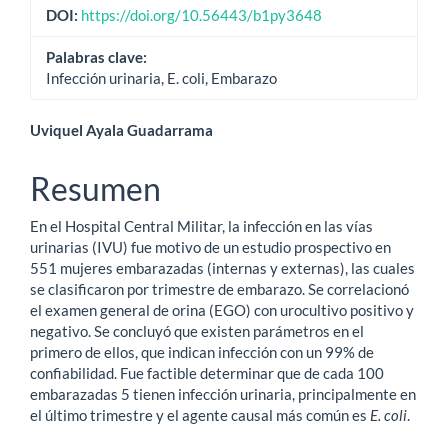
artículo
DOI:
https://doi.org/10.56443/b1py3648
Palabras clave:
Infección urinaria, E. coli, Embarazo
Contenido
Uviquel Ayala Guadarrama
principal
Resumen
del
En el Hospital Central Militar, la infección en las vías
artículo
urinarias (IVU) fue motivo de un estudio prospectivo en
551 mujeres embarazadas (internas y externas), las cuales
se clasificaron por trimestre de embarazo. Se correlacionó
el examen general de orina (EGO) con urocultivo positivo y
negativo. Se concluyó que existen parámetros en el
primero de ellos, que indican infección con un 99% de
confiabilidad. Fue factible determinar que de cada 100
embarazadas 5 tienen infección urinaria, principalmente en
el último trimestre y el agente causal más común es
E. coli
.