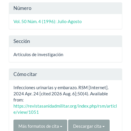
Detalles
Número
del
Vol. 50 Núm. 4 (1996): Julio-Agosto
artículo
Sección
Artículos de investigación
Cómo citar
Infecciones urinarias y embarazo. RSM [Internet].
2024 Apr. 24 [cited 2026 Aug. 6];50(4). Available
from:
https://revistasanidadmilitar.org/index.php/rsm/articl
e/view/1051
Más formatos de cita
Descargar cita