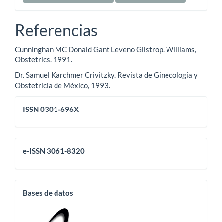
Referencias
Cunninghan MC Donald Gant Leveno Gilstrop. Williams,
Obstetrics. 1991.
Dr. Samuel Karchmer Crivitzky. Revista de Ginecología y
Obstetricia de México, 1993.
issn
ISSN 0301-696X
eissn
e-ISSN 3061-8320
base
Bases de datos