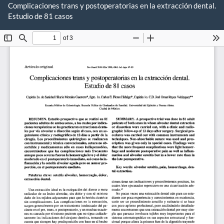
Volver
Complicaciones trans y postoperatorias en la extracción dental.
a
Estudio de 81 casos
De
los
De
detalles
P
del
artículo