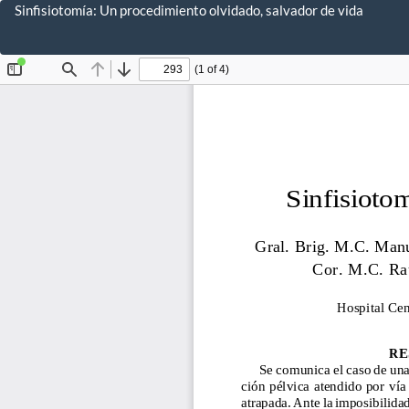
Volver
Sinfisiotomía: Un procedimiento olvidado, salvador de vida
a
los
detalles
del
artículo