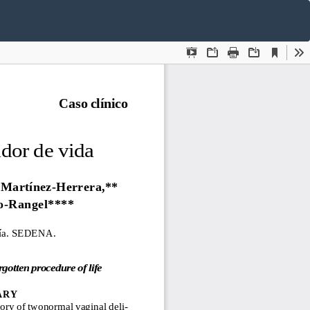
De
De
P