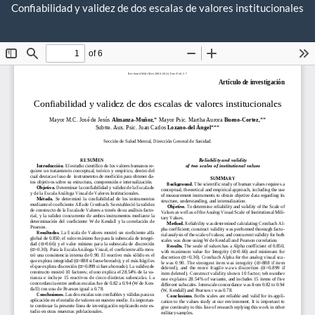
Volver
Confiabilidad y validez de dos escalas de valores institucionales
De
a
De
los
P
detalles
del
artículo