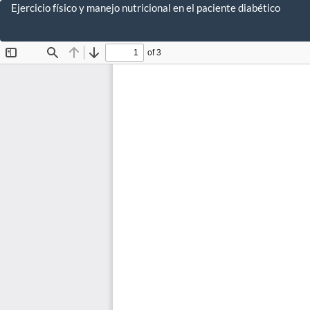
Volver
Ejercicio físico y manejo nutricional en el paciente diabético
a
los
detalles
del
artículo